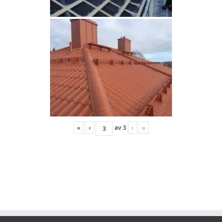
«
‹
av
3
›
»