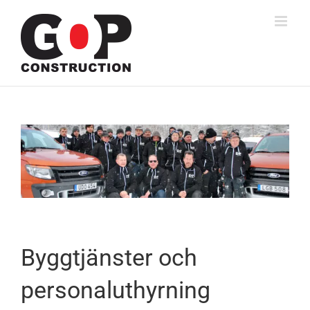
Fortsätt
till
innehållet
Byggtjänster och
personaluthyrning