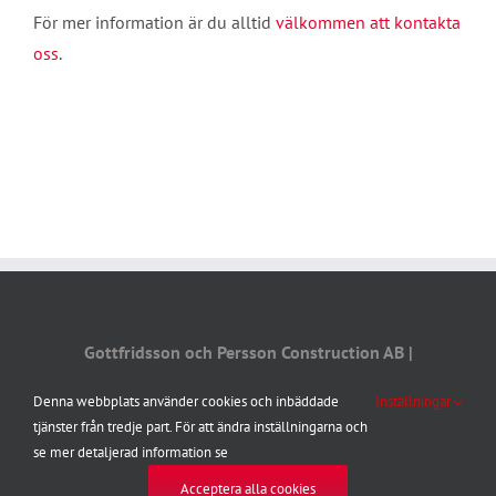
För mer information är du alltid
välkommen att kontakta
oss
.
Gottfridsson och Persson Construction AB |
Växeltelefon: 090 - 7877055 |
info@gop.nu
|
Denna webbplats använder cookies och inbäddade
Inställningar
Integritetspolicy
tjänster från tredje part. För att ändra inställningarna och
se mer detaljerad information se
Acceptera alla cookies